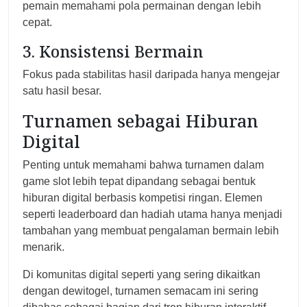
pemain memahami pola permainan dengan lebih
cepat.
3. Konsistensi Bermain
Fokus pada stabilitas hasil daripada hanya mengejar
satu hasil besar.
Turnamen sebagai Hiburan
Digital
Penting untuk memahami bahwa turnamen dalam
game slot lebih tepat dipandang sebagai bentuk
hiburan digital berbasis kompetisi ringan. Elemen
seperti leaderboard dan hadiah utama hanya menjadi
tambahan yang membuat pengalaman bermain lebih
menarik.
Di komunitas digital seperti yang sering dikaitkan
dengan dewitogel, turnamen semacam ini sering