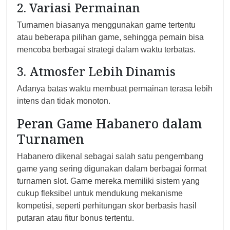
2. Variasi Permainan
Turnamen biasanya menggunakan game tertentu
atau beberapa pilihan game, sehingga pemain bisa
mencoba berbagai strategi dalam waktu terbatas.
3. Atmosfer Lebih Dinamis
Adanya batas waktu membuat permainan terasa lebih
intens dan tidak monoton.
Peran Game Habanero dalam
Turnamen
Habanero dikenal sebagai salah satu pengembang
game yang sering digunakan dalam berbagai format
turnamen slot. Game mereka memiliki sistem yang
cukup fleksibel untuk mendukung mekanisme
kompetisi, seperti perhitungan skor berbasis hasil
putaran atau fitur bonus tertentu.