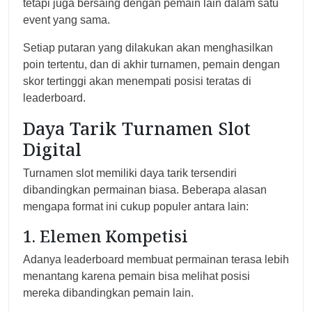
tetapi juga bersaing dengan pemain lain dalam satu
event yang sama.
Setiap putaran yang dilakukan akan menghasilkan
poin tertentu, dan di akhir turnamen, pemain dengan
skor tertinggi akan menempati posisi teratas di
leaderboard.
Daya Tarik Turnamen Slot
Digital
Turnamen slot memiliki daya tarik tersendiri
dibandingkan permainan biasa. Beberapa alasan
mengapa format ini cukup populer antara lain:
1. Elemen Kompetisi
Adanya leaderboard membuat permainan terasa lebih
menantang karena pemain bisa melihat posisi
mereka dibandingkan pemain lain.