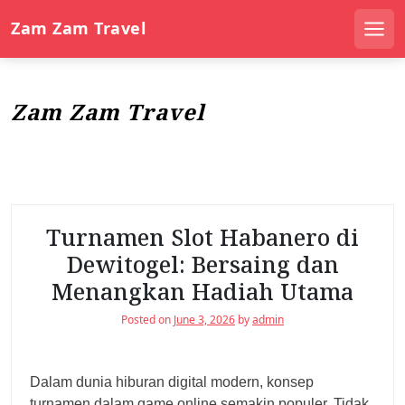
S
Zam Zam Travel
k
Men
i
p
t
Zam Zam Travel
o
c
o
n
t
e
Turnamen Slot Habanero di
n
Dewitogel: Bersaing dan
t
Menangkan Hadiah Utama
Posted on
June 3, 2026
by
admin
Dalam dunia hiburan digital modern, konsep
turnamen dalam game online semakin populer. Tidak