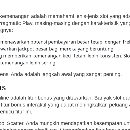
t
kemenangan adalah memahami jenis-jenis slot yang ad
agmatic Play, masing-masing dengan karakteristik yang
ngnya:
ini menawarkan potensi pembayaran besar tetapi dengan fre
awarkan jackpot besar bagi mereka yang beruntung.
ng memberikan kemenangan kecil tetapi lebih konsisten. Sl
kemenangan lebih sering.
rensi Anda adalah langkah awal yang sangat penting.
us
online adalah fitur bonus yang ditawarkan. Banyak slot d
dan fitur bonus interaktif yang dapat meningkatkan pelua
icu fitur ini.
bol Scatter, Anda mungkin mendapatkan kesempatan unt