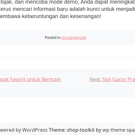
an bijak, dan mencoba mode demo, Anda dapat meningk
n terus mencari informasi baru adalah kunci untuk menja
 membawa keberuntungan dan kesenangan!
Posted in
Uncategorized
pat Favorit untuk Bermain
Next:
Slot Gacor Pra
wered by WordPress
Theme: shop-toolkit by
wp theme spa