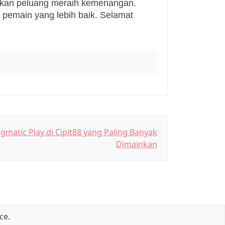
atkan peluang meraih kemenangan.
di pemain yang lebih baik. Selamat
gmatic Play di Cipit88 yang Paling Banyak
Dimainkan
ce
.