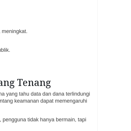
a meningkat.
blik.
ang Tenang
na yang tahu data dan dana terlindungi
n tentang keamanan dapat memengaruhi
, pengguna tidak hanya bermain, tapi