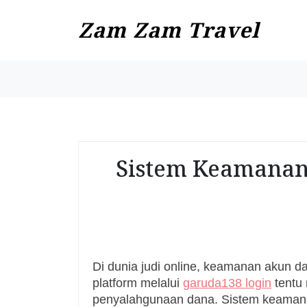
S
Zam Zam Travel
k
i
p
t
o
c
o
n
t
Sistem Keamanan 
e
n
t
Di dunia judi online, keamanan akun d
platform melalui
garuda138 login
tentu
penyalahgunaan dana. Sistem keamanan