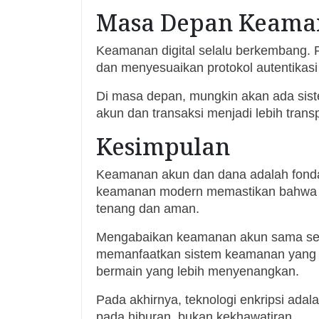
Masa Depan Keaman
Keamanan digital selalu berkembang. P
dan menyesuaikan protokol autentikas
Di masa depan, mungkin akan ada siste
akun dan transaksi menjadi lebih trans
Kesimpulan
Keamanan akun dan dana adalah fondasi 
keamanan modern memastikan bahwa s
tenang dan aman.
Mengabaikan keamanan akun sama sepe
memanfaatkan sistem keamanan yang te
bermain yang lebih menyenangkan.
Pada akhirnya, teknologi enkripsi adal
pada hiburan, bukan kekhawatiran.