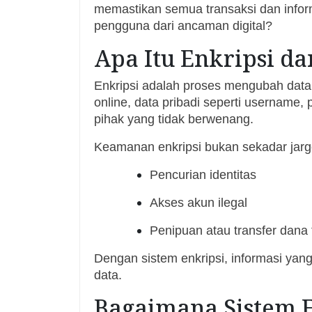
memastikan semua transaksi dan inform
pengguna dari ancaman digital?
Apa Itu Enkripsi d
Enkripsi adalah proses mengubah data a
online, data pribadi seperti username,
pihak yang tidak berwenang.
Keamanan enkripsi bukan sekadar jargon 
Pencurian identitas
Akses akun ilegal
Penipuan atau transfer dana 
Dengan sistem enkripsi, informasi yang
data.
Bagaimana Sistem E