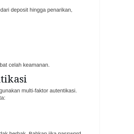
dari deposit hingga penarikan,
ibat celah keamanan.
tikasi
nakan multi-faktor autentikasi.
ta:
idak berhak. Bahkan jika password