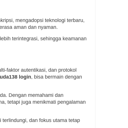
ripsi, mengadopsi teknologi terbaru,
 merasa aman dan nyaman.
lebih terintegrasi, sehingga keamanan
i-faktor autentikasi, dan protokol
uda138 login
, bisa bermain dengan
 ada. Dengan memahami dan
a, tetapi juga menikmati pengalaman
 terlindungi, dan fokus utama tetap