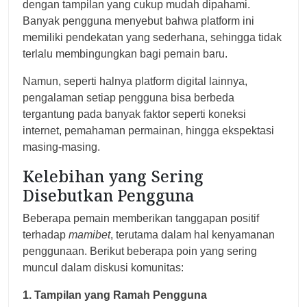
dengan tampilan yang cukup mudah dipahami.
Banyak pengguna menyebut bahwa platform ini
memiliki pendekatan yang sederhana, sehingga tidak
terlalu membingungkan bagi pemain baru.
Namun, seperti halnya platform digital lainnya,
pengalaman setiap pengguna bisa berbeda
tergantung pada banyak faktor seperti koneksi
internet, pemahaman permainan, hingga ekspektasi
masing-masing.
Kelebihan yang Sering
Disebutkan Pengguna
Beberapa pemain memberikan tanggapan positif
terhadap
mamibet
, terutama dalam hal kenyamanan
penggunaan. Berikut beberapa poin yang sering
muncul dalam diskusi komunitas:
1. Tampilan yang Ramah Pengguna