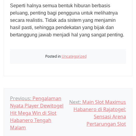
Seperti halnya semua bentuk hiburan berbasis
peluang, penting bagi pengguna untuk melihatnya
secara realistis. Tidak ada sistem yang menjamin
hasil pasti, sehingga pendekatan yang bijak dan
bertanggung jawab menjadi hal yang sangat penting.
Posted in
Uncategorized
P
Previous:
Pengalaman
Next:
Main Slot Maximus
Nyata Player Dewitogel
o
Habanero di Rajatogel:
Hit Mega Win di Slot
s
Sensasi Arena
Habanero Tengah
Pertarungan Slot
t
Malam
n