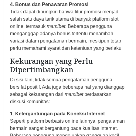
4. Bonus dan Penawaran Promosi
Tidak dapat dipungkiri bahwa fitur promosi menjadi
salah satu daya tarik utama di banyak platform slot
online, termasuk
mamibet
. Beberapa pengguna
menganggap adanya bonus tertentu menambah
variasi dalam pengalaman bermain, meskipun tetap
perlu memahami syarat dan ketentuan yang berlaku.
Kekurangan yang Perlu
Dipertimbangkan
Di sisi lain, tidak semua pengalaman pengguna
bersifat positif. Ada juga beberapa hal yang dianggap
sebagai kekurangan dari
mamibet
berdasarkan
diskusi komunitas:
1. Ketergantungan pada Koneksi Internet
Seperti platform berbasis online lainnya, pengalaman
bermain sangat bergantung pada kualitas internet.
Beberapa pengguna mengeluhkan gangguan kecil