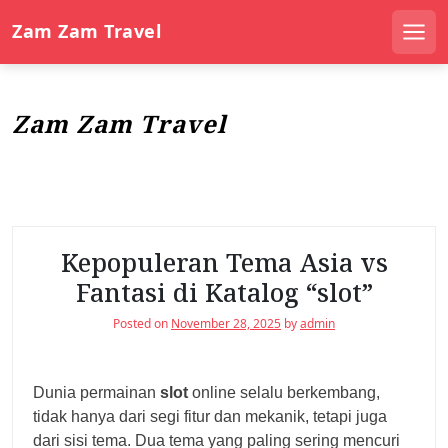
S
Zam Zam Travel
k
Men
i
p
t
Zam Zam Travel
o
c
o
n
t
e
Kepopuleran Tema Asia vs
n
Fantasi di Katalog “slot”
t
Posted on
November 28, 2025
by
admin
Dunia permainan
slot
online selalu berkembang,
tidak hanya dari segi fitur dan mekanik, tetapi juga
dari sisi tema. Dua tema yang paling sering mencuri