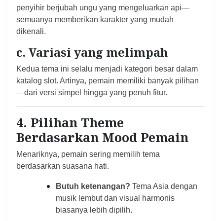
penyihir berjubah ungu yang mengeluarkan api—
semuanya memberikan karakter yang mudah
dikenali.
c. Variasi yang melimpah
Kedua tema ini selalu menjadi kategori besar dalam
katalog slot. Artinya, pemain memiliki banyak pilihan
—dari versi simpel hingga yang penuh fitur.
4. Pilihan Theme
Berdasarkan Mood Pemain
Menariknya, pemain sering memilih tema
berdasarkan suasana hati.
Butuh ketenangan?
Tema Asia dengan
musik lembut dan visual harmonis
biasanya lebih dipilih.