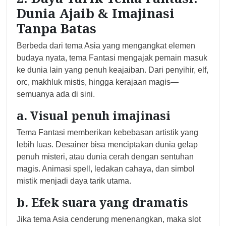
Dunia Ajaib & Imajinasi
Tanpa Batas
Berbeda dari tema Asia yang mengangkat elemen
budaya nyata, tema Fantasi mengajak pemain masuk
ke dunia lain yang penuh keajaiban. Dari penyihir, elf,
orc, makhluk mistis, hingga kerajaan magis—
semuanya ada di sini.
a. Visual penuh imajinasi
Tema Fantasi memberikan kebebasan artistik yang
lebih luas. Desainer bisa menciptakan dunia gelap
penuh misteri, atau dunia cerah dengan sentuhan
magis. Animasi spell, ledakan cahaya, dan simbol
mistik menjadi daya tarik utama.
b. Efek suara yang dramatis
Jika tema Asia cenderung menenangkan, maka slot