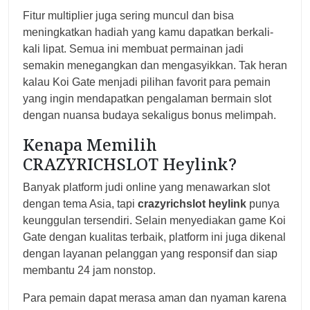
Fitur multiplier juga sering muncul dan bisa
meningkatkan hadiah yang kamu dapatkan berkali-
kali lipat. Semua ini membuat permainan jadi
semakin menegangkan dan mengasyikkan. Tak heran
kalau Koi Gate menjadi pilihan favorit para pemain
yang ingin mendapatkan pengalaman bermain slot
dengan nuansa budaya sekaligus bonus melimpah.
Kenapa Memilih
CRAZYRICHSLOT Heylink?
Banyak platform judi online yang menawarkan slot
dengan tema Asia, tapi
crazyrichslot heylink
punya
keunggulan tersendiri. Selain menyediakan game Koi
Gate dengan kualitas terbaik, platform ini juga dikenal
dengan layanan pelanggan yang responsif dan siap
membantu 24 jam nonstop.
Para pemain dapat merasa aman dan nyaman karena