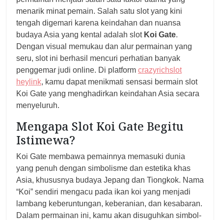
menarik minat pemain. Salah satu slot yang kini
tengah digemari karena keindahan dan nuansa
budaya Asia yang kental adalah slot
Koi Gate
.
Dengan visual memukau dan alur permainan yang
seru, slot ini berhasil mencuri perhatian banyak
penggemar judi online. Di platform
crazyrichslot
heylink
, kamu dapat menikmati sensasi bermain slot
Koi Gate yang menghadirkan keindahan Asia secara
menyeluruh.
Mengapa Slot Koi Gate Begitu
Istimewa?
Koi Gate membawa pemainnya memasuki dunia
yang penuh dengan simbolisme dan estetika khas
Asia, khususnya budaya Jepang dan Tiongkok. Nama
“Koi” sendiri mengacu pada ikan koi yang menjadi
lambang keberuntungan, keberanian, dan kesabaran.
Dalam permainan ini, kamu akan disuguhkan simbol-