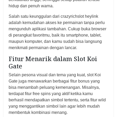
hidup dan penuh warna.
Salah satu keunggulan dari crazyrichslot heylink
adalah kemudahan akses ke permainan tanpa perlu
mengunduh aplikasi tambahan. Cukup buka browser
di perangkat favoritmu, baik itu smartphone, tablet,
maupun komputer, dan kamu sudah bisa langsung
menikmati permainan dengan lancar.
Fitur Menarik dalam Slot Koi
Gate
Selain pesona visual dan tema yang kuat, slot Koi
Gate juga menawarkan berbagai fitur bonus yang
bisa menambah peluang kemenangan. Misalnya,
terdapat fitur free spins yang aktif ketika kamu
berhasil mendapatkan simbol tertentu, serta fitur wild
yang menggantikan simbol lain agar lebih mudah
membentuk kombinasi menang.