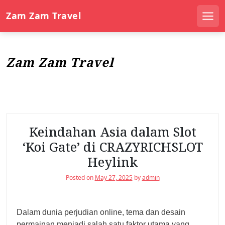
S
Zam Zam Travel
k
Men
i
p
t
Zam Zam Travel
o
c
o
n
t
e
Keindahan Asia dalam Slot
n
‘Koi Gate’ di CRAZYRICHSLOT
t
Heylink
Posted on
May 27, 2025
by
admin
Dalam dunia perjudian online, tema dan desain
permainan menjadi salah satu faktor utama yang