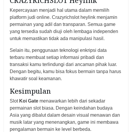
CRAZYRICHSLOT Heylink
Kepercayaan menjadi hal utama dalam memilih
platform judi online. Crazyrichslot heylink menjamin
permainan yang adil dan transparan. Semua game
yang tersedia sudah diuji oleh lembaga independen
untuk memastikan tidak ada manipulasi hasil.
Selain itu, penggunaan teknologi enkripsi data
terbaru membuat setiap informasi pribadi dan
transaksi kamu terlindungi dari ancaman pihak luar.
Dengan begitu, kamu bisa fokus bermain tanpa harus
khawatir soal keamanan.
Kesimpulan
Slot
Koi Gate
menawarkan lebih dari sekadar
permainan slot biasa. Dengan keindahan budaya
Asia yang dibalut dalam desain visual menawan dan
musik latar yang menenangkan, game ini membawa
pengalaman bermain ke level berbeda.