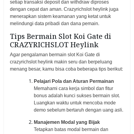
setiap transaksi deposit dan withdraw diproses
dengan cepat dan aman. Crazyrichslot heylink juga
menerapkan sistem keamanan yang ketat untuk
melindungi data pribadi dan dana pemain.
Tips Bermain Slot Koi Gate di
CRAZYRICHSLOT Heylink
Agar pengalaman bermain slot Koi Gate di
crazyrichslot heylink makin seru dan berpeluang
menang besar, kamu bisa coba beberapa tips berikut:
Pelajari Pola dan Aturan Permainan
Memahami cara kerja simbol dan fitur
bonus adalah kunci sukses bermain slot.
Luangkan waktu untuk mencoba mode
demo sebelum bertaruh dengan uang asli.
Manajemen Modal yang Bijak
Tetapkan batas modal bermain dan