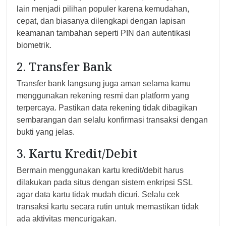
lain menjadi pilihan populer karena kemudahan,
cepat, dan biasanya dilengkapi dengan lapisan
keamanan tambahan seperti PIN dan autentikasi
biometrik.
2. Transfer Bank
Transfer bank langsung juga aman selama kamu
menggunakan rekening resmi dan platform yang
terpercaya. Pastikan data rekening tidak dibagikan
sembarangan dan selalu konfirmasi transaksi dengan
bukti yang jelas.
3. Kartu Kredit/Debit
Bermain menggunakan kartu kredit/debit harus
dilakukan pada situs dengan sistem enkripsi SSL
agar data kartu tidak mudah dicuri. Selalu cek
transaksi kartu secara rutin untuk memastikan tidak
ada aktivitas mencurigakan.