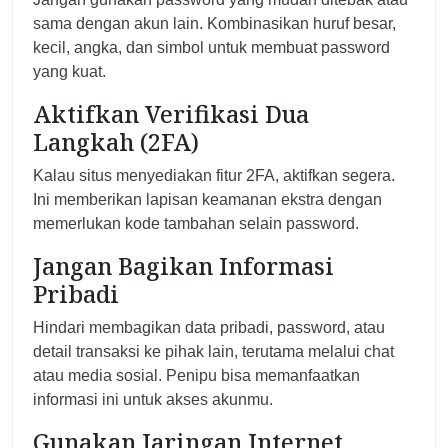
sama dengan akun lain. Kombinasikan huruf besar,
kecil, angka, dan simbol untuk membuat password
yang kuat.
Aktifkan Verifikasi Dua
Langkah (2FA)
Kalau situs menyediakan fitur 2FA, aktifkan segera.
Ini memberikan lapisan keamanan ekstra dengan
memerlukan kode tambahan selain password.
Jangan Bagikan Informasi
Pribadi
Hindari membagikan data pribadi, password, atau
detail transaksi ke pihak lain, terutama melalui chat
atau media sosial. Penipu bisa memanfaatkan
informasi ini untuk akses akunmu.
Gunakan Jaringan Internet