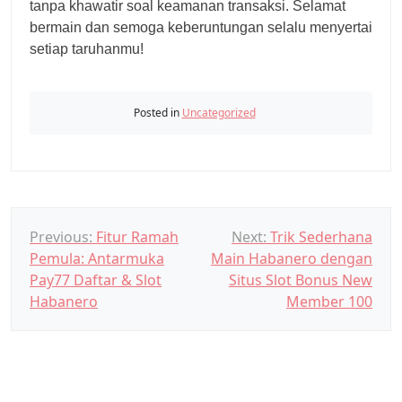
tanpa khawatir soal keamanan transaksi. Selamat
bermain dan semoga keberuntungan selalu menyertai
setiap taruhanmu!
Posted in
Uncategorized
P
Previous:
Fitur Ramah
Next:
Trik Sederhana
Pemula: Antarmuka
Main Habanero dengan
o
Pay77 Daftar & Slot
Situs Slot Bonus New
s
Habanero
Member 100
t
n
a
v