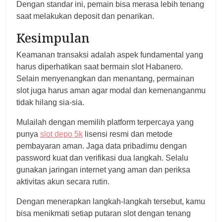
Dengan standar ini, pemain bisa merasa lebih tenang
saat melakukan deposit dan penarikan.
Kesimpulan
Keamanan transaksi adalah aspek fundamental yang
harus diperhatikan saat bermain slot Habanero.
Selain menyenangkan dan menantang, permainan
slot juga harus aman agar modal dan kemenanganmu
tidak hilang sia-sia.
Mulailah dengan memilih platform terpercaya yang
punya
slot depo 5k
lisensi resmi dan metode
pembayaran aman. Jaga data pribadimu dengan
password kuat dan verifikasi dua langkah. Selalu
gunakan jaringan internet yang aman dan periksa
aktivitas akun secara rutin.
Dengan menerapkan langkah-langkah tersebut, kamu
bisa menikmati setiap putaran slot dengan tenang