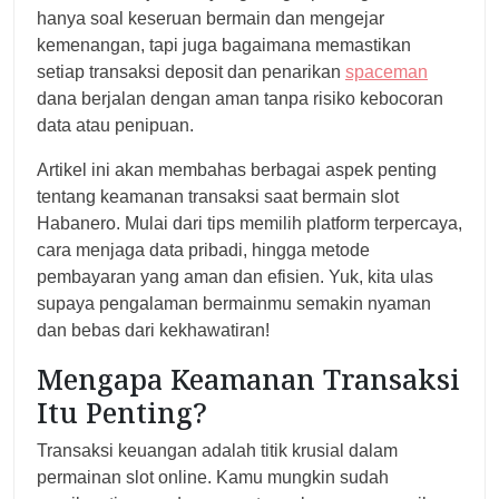
hanya soal keseruan bermain dan mengejar
kemenangan, tapi juga bagaimana memastikan
setiap transaksi deposit dan penarikan
spaceman
dana berjalan dengan aman tanpa risiko kebocoran
data atau penipuan.
Artikel ini akan membahas berbagai aspek penting
tentang keamanan transaksi saat bermain slot
Habanero. Mulai dari tips memilih platform terpercaya,
cara menjaga data pribadi, hingga metode
pembayaran yang aman dan efisien. Yuk, kita ulas
supaya pengalaman bermainmu semakin nyaman
dan bebas dari kekhawatiran!
Mengapa Keamanan Transaksi
Itu Penting?
Transaksi keuangan adalah titik krusial dalam
permainan slot online. Kamu mungkin sudah