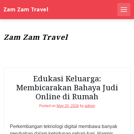
S
Zam Zam Travel
k
Men
i
p
t
Zam Zam Travel
o
c
o
n
t
e
Edukasi Keluarga:
n
Membicarakan Bahaya Judi
t
Online di Rumah
Posted on
May 20, 2026
by
admin
Perkembangan teknologi digital membawa banyak
perubahan dalam kehidupan sehari-hari. Hampir