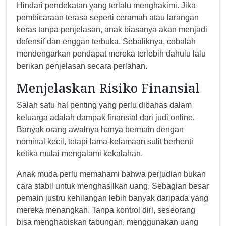
Hindari pendekatan yang terlalu menghakimi. Jika
pembicaraan terasa seperti ceramah atau larangan
keras tanpa penjelasan, anak biasanya akan menjadi
defensif dan enggan terbuka. Sebaliknya, cobalah
mendengarkan pendapat mereka terlebih dahulu lalu
berikan penjelasan secara perlahan.
Menjelaskan Risiko Finansial
Salah satu hal penting yang perlu dibahas dalam
keluarga adalah dampak finansial dari judi online.
Banyak orang awalnya hanya bermain dengan
nominal kecil, tetapi lama-kelamaan sulit berhenti
ketika mulai mengalami kekalahan.
Anak muda perlu memahami bahwa perjudian bukan
cara stabil untuk menghasilkan uang. Sebagian besar
pemain justru kehilangan lebih banyak daripada yang
mereka menangkan. Tanpa kontrol diri, seseorang
bisa menghabiskan tabungan, menggunakan uang