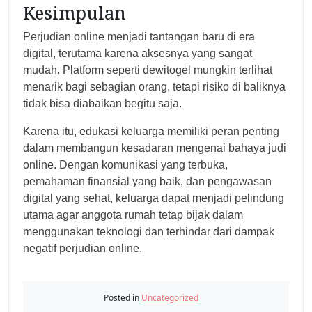
Kesimpulan
Perjudian online menjadi tantangan baru di era
digital, terutama karena aksesnya yang sangat
mudah. Platform seperti dewitogel mungkin terlihat
menarik bagi sebagian orang, tetapi risiko di baliknya
tidak bisa diabaikan begitu saja.
Karena itu, edukasi keluarga memiliki peran penting
dalam membangun kesadaran mengenai bahaya judi
online. Dengan komunikasi yang terbuka,
pemahaman finansial yang baik, dan pengawasan
digital yang sehat, keluarga dapat menjadi pelindung
utama agar anggota rumah tetap bijak dalam
menggunakan teknologi dan terhindar dari dampak
negatif perjudian online.
Posted in
Uncategorized