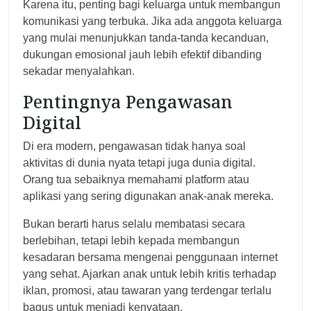
Karena itu, penting bagi keluarga untuk membangun
komunikasi yang terbuka. Jika ada anggota keluarga
yang mulai menunjukkan tanda-tanda kecanduan,
dukungan emosional jauh lebih efektif dibanding
sekadar menyalahkan.
Pentingnya Pengawasan
Digital
Di era modern, pengawasan tidak hanya soal
aktivitas di dunia nyata tetapi juga dunia digital.
Orang tua sebaiknya memahami platform atau
aplikasi yang sering digunakan anak-anak mereka.
Bukan berarti harus selalu membatasi secara
berlebihan, tetapi lebih kepada membangun
kesadaran bersama mengenai penggunaan internet
yang sehat. Ajarkan anak untuk lebih kritis terhadap
iklan, promosi, atau tawaran yang terdengar terlalu
bagus untuk menjadi kenyataan.