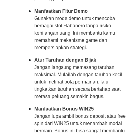
Manfaatkan Fitur Demo
Gunakan mode demo untuk mencoba
berbagai slot Habanero tanpa risiko
kehilangan uang. Ini membantu kamu
memahami mekanisme game dan
mempersiapkan strategi.
Atur Taruhan dengan Bijak
Jangan langsung memasang taruhan
maksimal. Mulailah dengan taruhan kecil
untuk melihat pola permainan, lalu
tingkatkan taruhan secara bertahap saat
merasa peluang semakin bagus.
Manfaatkan Bonus WIN25
Jangan lupa ambil bonus deposit atau free
spin dari WIN25 untuk menambah modal
bermain. Bonus ini bisa sangat membantu