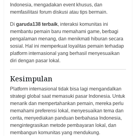
Indonesia, mengadakan event khusus, dan
memfasilitasi forum diskusi atau tips bermain.
Di
garuda138 terbaik
, interaksi komunitas ini
membantu pemain baru memahami game, berbagi
pengalaman menang, dan menikmati hiburan secara
sosial. Hal ini memperkuat loyalitas pemain terhadap
platform internasional yang berhasil menyesuaikan
diri dengan pasar lokal.
Kesimpulan
Platform internasional tidak bisa lagi mengandalkan
strategi global saat memasuki pasar Indonesia. Untuk
menarik dan mempertahankan pemain, mereka perlu
memahami preferensi lokal, menyesuaikan tema dan
cerita, menyediakan panduan berbahasa Indonesia,
mengintegrasikan metode pembayaran lokal, dan
membangun komunitas yang mendukung.