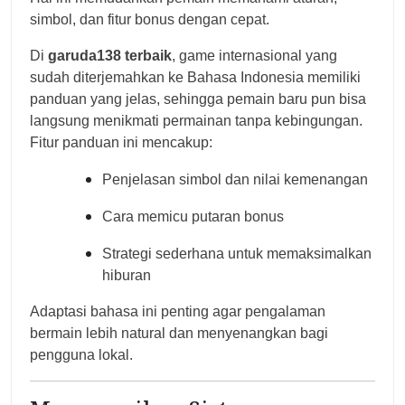
simbol, dan fitur bonus dengan cepat.
Di
garuda138 terbaik
, game internasional yang
sudah diterjemahkan ke Bahasa Indonesia memiliki
panduan yang jelas, sehingga pemain baru pun bisa
langsung menikmati permainan tanpa kebingungan.
Fitur panduan ini mencakup:
Penjelasan simbol dan nilai kemenangan
Cara memicu putaran bonus
Strategi sederhana untuk memaksimalkan
hiburan
Adaptasi bahasa ini penting agar pengalaman
bermain lebih natural dan menyenangkan bagi
pengguna lokal.