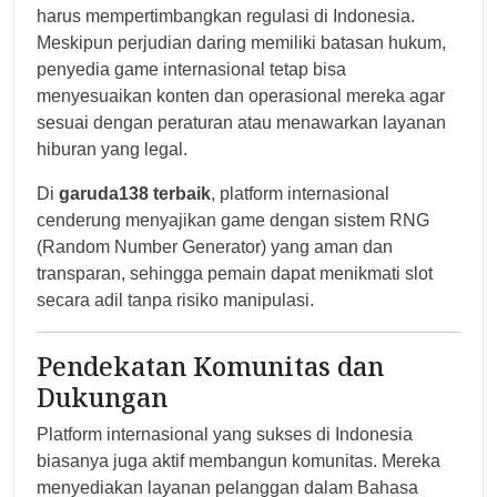
harus mempertimbangkan regulasi di Indonesia.
Meskipun perjudian daring memiliki batasan hukum,
penyedia game internasional tetap bisa
menyesuaikan konten dan operasional mereka agar
sesuai dengan peraturan atau menawarkan layanan
hiburan yang legal.
Di
garuda138 terbaik
, platform internasional
cenderung menyajikan game dengan sistem RNG
(Random Number Generator) yang aman dan
transparan, sehingga pemain dapat menikmati slot
secara adil tanpa risiko manipulasi.
Pendekatan Komunitas dan
Dukungan
Platform internasional yang sukses di Indonesia
biasanya juga aktif membangun komunitas. Mereka
menyediakan layanan pelanggan dalam Bahasa