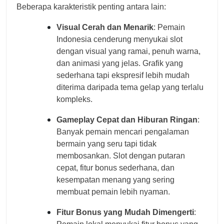
Beberapa karakteristik penting antara lain:
Visual Cerah dan Menarik
: Pemain
Indonesia cenderung menyukai slot
dengan visual yang ramai, penuh warna,
dan animasi yang jelas. Grafik yang
sederhana tapi ekspresif lebih mudah
diterima daripada tema gelap yang terlalu
kompleks.
Gameplay Cepat dan Hiburan Ringan
:
Banyak pemain mencari pengalaman
bermain yang seru tapi tidak
membosankan. Slot dengan putaran
cepat, fitur bonus sederhana, dan
kesempatan menang yang sering
membuat pemain lebih nyaman.
Fitur Bonus yang Mudah Dimengerti
: