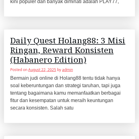
kini populer dan banyak diminati adalah PLAY77,
Daily Quest Holang88: 3 Misi
Ringan, Reward Konsisten
(Habanero Edition)
Posted on
August 22, 2025
by
admin
Bermain judi online di Holang88 tentu tidak hanya
soal keberuntungan dan strategi taruhan, tapi juga
tentang bagaimana kamu memanfaatkan berbagai
fitur dan kesempatan untuk meraih keuntungan
secara konsisten. Salah satu