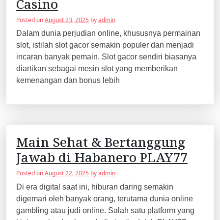
Casino
Posted on
August 23, 2025
by
admin
Dalam dunia perjudian online, khususnya permainan
slot, istilah slot gacor semakin populer dan menjadi
incaran banyak pemain. Slot gacor sendiri biasanya
diartikan sebagai mesin slot yang memberikan
kemenangan dan bonus lebih
Main Sehat & Bertanggung
Jawab di Habanero PLAY77
Posted on
August 22, 2025
by
admin
Di era digital saat ini, hiburan daring semakin
digemari oleh banyak orang, terutama dunia online
gambling atau judi online. Salah satu platform yang