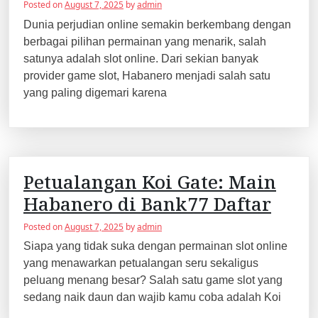
Posted on
August 7, 2025
by
admin
Dunia perjudian online semakin berkembang dengan
berbagai pilihan permainan yang menarik, salah
satunya adalah slot online. Dari sekian banyak
provider game slot, Habanero menjadi salah satu
yang paling digemari karena
Petualangan Koi Gate: Main
Habanero di Bank77 Daftar
Posted on
August 7, 2025
by
admin
Siapa yang tidak suka dengan permainan slot online
yang menawarkan petualangan seru sekaligus
peluang menang besar? Salah satu game slot yang
sedang naik daun dan wajib kamu coba adalah Koi