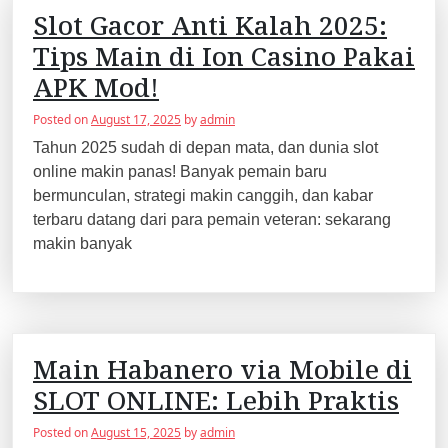
Slot Gacor Anti Kalah 2025:
Tips Main di Ion Casino Pakai
APK Mod!
Posted on
August 17, 2025
by
admin
Tahun 2025 sudah di depan mata, dan dunia slot
online makin panas! Banyak pemain baru
bermunculan, strategi makin canggih, dan kabar
terbaru datang dari para pemain veteran: sekarang
makin banyak
Main Habanero via Mobile di
SLOT ONLINE: Lebih Praktis
Posted on
August 15, 2025
by
admin