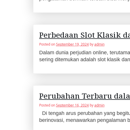
Perbedaan Slot Klasik 
Posted on
September 19, 2024
by
admin
Dalam dunia perjudian online, terutama
sering ditemukan adalah slot klasik dan
Perubahan Terbaru dal
Posted on
September 16, 2024
by
admin
Di tengah arus perubahan yang begitu
berinovasi, menawarkan pengalaman b